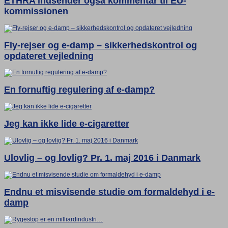
ETHRA indsender også kommentar til EU-
kommissionen
Fly-rejser og e-damp – sikkerhedskontrol og
opdateret vejledning
En fornuftig regulering af e-damp?
Jeg kan ikke lide e-cigaretter
Ulovlig – og lovlig? Pr. 1. maj 2016 i Danmark
Endnu et misvisende studie om formaldehyd i e-
damp