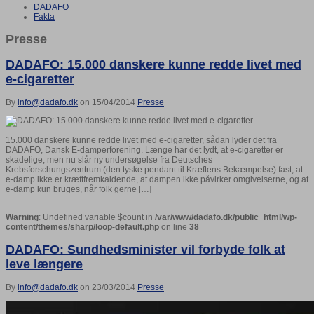
DADAFO
Fakta
Presse
DADAFO: 15.000 danskere kunne redde livet med
e-cigaretter
By
info@dadafo.dk
on 15/04/2014
Presse
15.000 danskere kunne redde livet med e-cigaretter, sådan lyder det fra
DADAFO, Dansk E-damperforening. Længe har det lydt, at e-cigaretter er
skadelige, men nu slår ny undersøgelse fra Deutsches
Krebsforschungszentrum (den tyske pendant til Kræftens Bekæmpelse) fast, at
e-damp ikke er kræftfremkaldende, at dampen ikke påvirker omgivelserne, og at
e-damp kun bruges, når folk gerne […]
Warning
: Undefined variable $count in
/var/www/dadafo.dk/public_html/wp-
content/themes/sharp/loop-default.php
on line
38
DADAFO: Sundhedsminister vil forbyde folk at
leve længere
By
info@dadafo.dk
on 23/03/2014
Presse