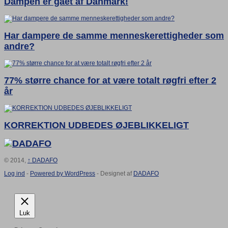
Dampen er gået af Danmark!
Har dampere de samme menneskerettigheder som
andre?
77% større chance for at være totalt røgfri efter 2
år
KORREKTION UDBEDES ØJEBLIKKELIGT
© 2014,
↑
DADAFO
Log ind
-
Powered by WordPress
- Designet af
DADAFO
Luk