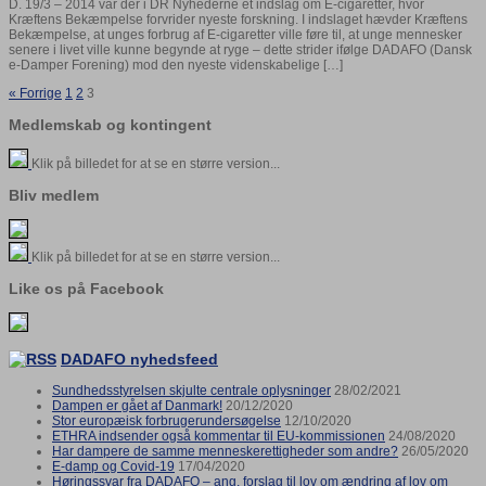
D. 19/3 – 2014 var der i DR Nyhederne et indslag om E-cigaretter, hvor
Kræftens Bekæmpelse forvrider nyeste forskning. I indslaget hævder Kræftens
Bekæmpelse, at unges forbrug af E-cigaretter ville føre til, at unge mennesker
senere i livet ville kunne begynde at ryge – dette strider ifølge DADAFO (Dansk
e-Damper Forening) mod den nyeste videnskabelige […]
« Forrige
1
2
3
Medlemskab og kontingent
Klik på billedet for at se en større version...
Bliv medlem
Klik på billedet for at se en større version...
Like os på Facebook
DADAFO nyhedsfeed
Sundhedsstyrelsen skjulte centrale oplysninger
28/02/2021
Dampen er gået af Danmark!
20/12/2020
Stor europæisk forbrugerundersøgelse
12/10/2020
ETHRA indsender også kommentar til EU-kommissionen
24/08/2020
Har dampere de samme menneskerettigheder som andre?
26/05/2020
E-damp og Covid-19
17/04/2020
Høringssvar fra DADAFO – ang. forslag til lov om ændring af lov om