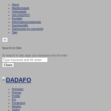
Hjem
Medlemskab
Videnskab
Om DADAFO
Kontakt
Informationsmateriale
Damppolitik
Ophavsret og copyright
Søg
×
Search in Site
To search in site, type your keyword and hit enter
Close
Nyheder
Presse
Politik
EU
Forskning
Medier
Satire