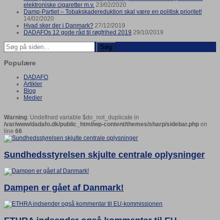
elektroniske cigaretter m.v.
23/02/2020
Damp-Partiet – Tobakskadereduktion skal være en politisk prioritet!
14/02/2020
Hvad sker der i Danmark?
27/12/2019
DADAFOs 12 gode råd til røgfrihed 2019
29/10/2019
Søg
Populære
DADAFO
Artikler
Blog
Medier
Warning
: Undefined variable $do_not_duplicate in
/var/www/dadafo.dk/public_html/wp-content/themes/sharp/sidebar.php
on
line
66
Sundhedsstyrelsen skjulte centrale oplysninger
Dampen er gået af Danmark!