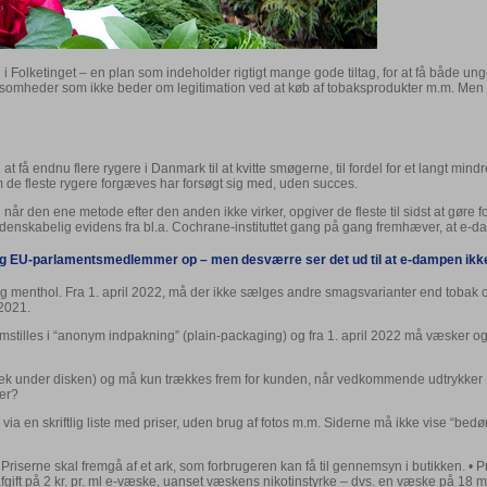
Folketinget – en plan som indeholder rigtigt mange gode tiltag, for at få både unge
virksomheder som ikke beder om legitimation ved at køb af tobaksprodukter m.m. Men
 få endnu flere rygere i Danmark til at kvitte smøgerne, til fordel for et langt mindr
 de fleste rygere forgæves har forsøgt sig med, uden succes.
når den ene metode efter den anden ikke virker, opgiver de fleste til sidst at gøre 
idenskabelig evidens fra bl.a. Cochrane-instituttet gang på gang fremhæver, at e-damp
er og EU-parlamentsmedlemmer op – men desværre ser det ud til at e-dampen ik
k og menthol. Fra 1. april 2022, må der ikke sælges andre smagsvarianter end toba
 2021.
remstilles i “anonym indpakning” (plain-packaging) og fra 1. april 2022 må væsker
 under disken) og må kun trækkes frem for kunden, når vedkommende udtrykker øn
ker?
en skriftlig liste med priser, uden brug af fotos m.m. Siderne må ikke vise “bedøm
Priserne skal fremgå af et ark, som forbrugeren kan få til gennemsyn i butikken. • 
s afgift på 2 kr. pr. ml e-væske, uanset væskens nikotinstyrke – dvs. en væske på 1