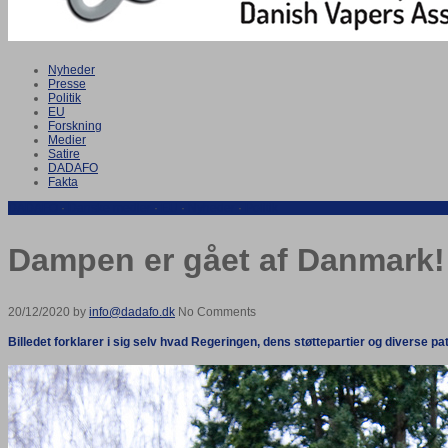
Nyheder
Presse
Politik
EU
Forskning
Medier
Satire
DADAFO
Fakta
DADAFO
·
Danske medier
·
EU
·
Nyheder
·
Politik
Dampen er gået af Danmark!
20/12/2020 by
info@dadafo.dk
No Comments
Billedet forklarer i sig selv hvad Regeringen, dens støttepartier og diverse p