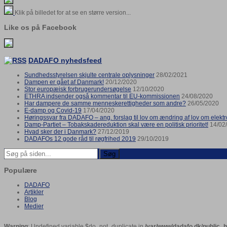
Klik på billedet for at se en større version...
Like os på Facebook
DADAFO nyhedsfeed
Sundhedsstyrelsen skjulte centrale oplysninger
28/02/2021
Dampen er gået af Danmark!
20/12/2020
Stor europæisk forbrugerundersøgelse
12/10/2020
ETHRA indsender også kommentar til EU-kommissionen
24/08/2020
Har dampere de samme menneskerettigheder som andre?
26/05/2020
E-damp og Covid-19
17/04/2020
Høringssvar fra DADAFO – ang. forslag til lov om ændring af lov om elektro
Damp-Partiet – Tobakskadereduktion skal være en politisk prioritet!
14/02
Hvad sker der i Danmark?
27/12/2019
DADAFOs 12 gode råd til røgfrihed 2019
29/10/2019
Søg
Populære
DADAFO
Artikler
Blog
Medier
Warning
: Undefined variable $do_not_duplicate in
/var/www/dadafo.dk/public_