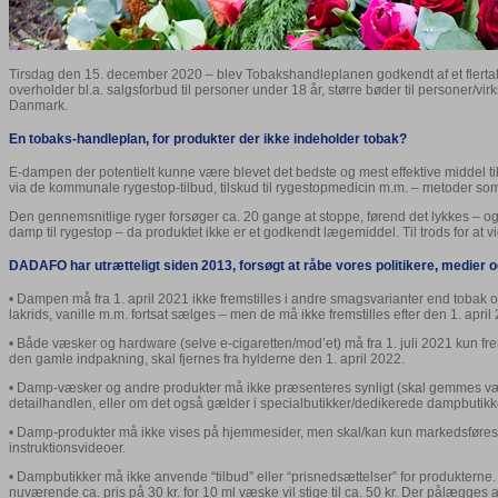
Tirsdag den 15. december 2020 – blev Tobakshandleplanen godkendt af et flertal i 
overholder bl.a. salgsforbud til personer under 18 år, større bøder til personer/
Danmark.
En tobaks-handleplan, for produkter der ikke indeholder tobak?
E-dampen der potentielt kunne være blevet det bedste og mest effektive middel til at
via de kommunale rygestop-tilbud, tilskud til rygestopmedicin m.m. – metoder som
Den gennemsnitlige ryger forsøger ca. 20 gange at stoppe, førend det lykkes – og 
damp til rygestop – da produktet ikke er et godkendt lægemiddel. Til trods for at v
DADAFO har utrætteligt siden 2013, forsøgt at råbe vores politikere, medi
• Dampen må fra 1. april 2021 ikke fremstilles i andre smagsvarianter end toba
lakrids, vanille m.m. fortsat sælges – men de må ikke fremstilles efter den 1. april
• Både væsker og hardware (selve e-cigaretten/mod’et) må fra 1. juli 2021 kun f
den gamle indpakning, skal fjernes fra hylderne den 1. april 2022.
• Damp-væsker og andre produkter må ikke præsenteres synligt (skal gemmes væk
detailhandlen, eller om det også gælder i specialbutikker/dedikerede dampbutik
• Damp-produkter må ikke vises på hjemmesider, men skal/kan kun markedsføres via 
instruktionsvideoer.
• Dampbutikker må ikke anvende “tilbud” eller “prisnedsættelser” for produkterne. 
nuværende ca. pris på 30 kr. for 10 ml væske vil stige til ca. 50 kr. Der pålægge