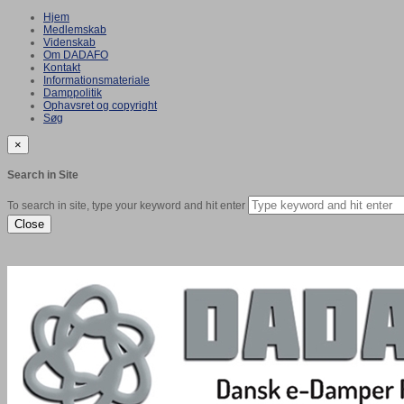
Hjem
Medlemskab
Videnskab
Om DADAFO
Kontakt
Informationsmateriale
Damppolitik
Ophavsret og copyright
Søg
×
Search in Site
To search in site, type your keyword and hit enter
Close