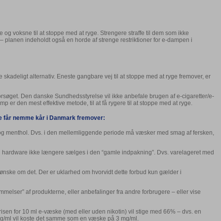
 og voksne til at stoppe med at ryge. Strengere straffe til dem som ikke
 – planen indeholdt også en horde af strenge restriktioner for e-dampen i
e skadeligt alternativ. Eneste gangbare vej til at stoppe med at ryge fremover, er
forsøget. Den danske Sundhedsstyrelse vil ikke anbefale brugen af e-cigaretter/e-
 er den mest effektive metode, til at få rygere til at stoppe med at ryge.
ke får nemme kår i Danmark fremover:
k og menthol. Dvs. i den mellemliggende periode må væsker med smag af fersken,
 og hardware ikke længere sælges i den “gamle indpakning”. Dvs. varelageret med
ske om det. Der er uklarhed om hvorvidt dette forbud kun gælder i
melser” af produkterne, eller anbefalinger fra andre forbrugere – eller vise
Prisen for 10 ml e-væske (med eller uden nikotin) vil stige med 66% – dvs. en
8 mg/ml vil koste det samme som en væske på 3 mg/ml.