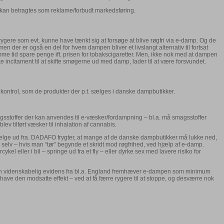
te kan betragtes som reklame/forbudt markedsføring.
rygere som evt. kunne have tænkt sig at forsøge at blive røgfri via e-damp. Og de
n der er også en del for hvem dampen bliver et livslangt alternativ til fortsat
e tid spare penge ift. prisen for tobakscigaretter. Men, ikke nok med at dampen
 incitament til at skifte smøgerne ud med damp, lader til at være forsvundet.
 kontrol, som de produkter der p.t. sælges i danske dampbutikker.
gsstoffer der kan anvendes til e-væsker/fordampning – bl.a. må smagsstoffer
ev tilført væsker til inhalation af cannabis.
ælge ud fra. DADAFO frygter, at mange af de danske dampbutikker må lukke ned,
g selv – hvis man “tør” begynde et skridt mod røgfrihed, ved hjælp af e-damp.
l eller i bil – springe ud fra et fly – eller dyrke sex med lavere risiko for
– men videnskabelig evidens fra bl.a. England fremhæver e-dampen som minimum
ave den modsatte effekt – ved at få færre rygere til at stoppe, og desværre nok