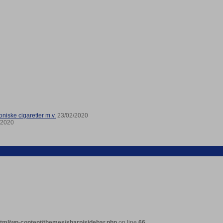
niske cigaretter m.v.
23/02/2020
/2020
html/wp-content/themes/sharp/sidebar.php
on line
66