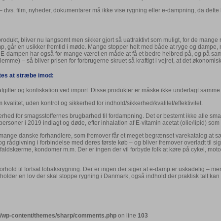
r – dvs. film, nyheder, dokumentarer må ikke vise rygning eller e-dampning, da det
odukt, bliver nu langsomt men sikker gjort så uattraktivt som muligt, for de mange 
amp, går en usikker fremtid i møde. Mange stopper helt med både at ryge og dampe, me
 E-dampen har også for mange været en måde at få et bedre helbred på, og på samm
) – så bliver prisen for forbrugerne skruet så kraftigt i vejret, at det økonomiske
tes at stræbe imod:
/afgifter og konfiskation ved import. Disse produkter er måske ikke underlagt samme
valitet, uden kontrol og sikkerhed for indhold/sikkerhed/kvalitet/effektivitet.
erhed for smagsstoffernes brugbarhed til fordampning. Det er bestemt ikke alle sma
soner i 2019 indlagt og døde, efter inhalation af E-vitamin acetat (olie/lipid) som bl
 mange danske forhandlere, som fremover får et meget begrænset varekatalog at s
og rådgivning i forbindelse med deres første køb – og bliver fremover overladt til si
aldskærme, kondomer m.m. Der er ingen der vil forbyde folk at køre på cykel, motorcyke
forhold til fortsat tobaksrygning. Der er ingen der siger at e-damp er uskadelig 
lder en lov der skal stoppe rygning i Danmark, også indhold der praktisk talt kan h
ml/wp-content/themes/sharp/comments.php
on line
103