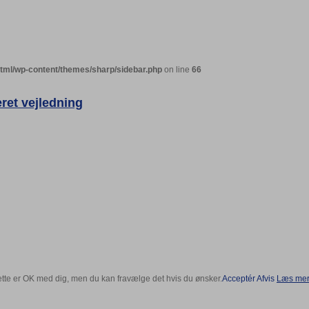
html/wp-content/themes/sharp/sidebar.php
on line
66
ret vejledning
ette er OK med dig, men du kan fravælge det hvis du ønsker.
Acceptér
Afvis
Læs mere