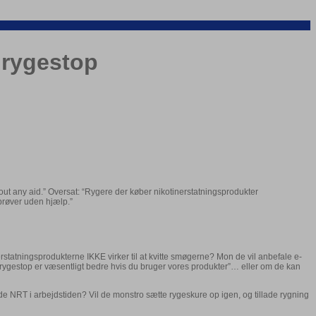
 rygestop
ut any aid.” Oversat: “Rygere der køber nikotinerstatningsprodukter
prøver uden hjælp.”
tatningsprodukterne IKKE virker til at kvitte smøgerne? Mon de vil anbefale e-
 rygestop er væsentligt bedre hvis du bruger vores produkter”… eller om de kan
de NRT i arbejdstiden? Vil de monstro sætte rygeskure op igen, og tillade rygning