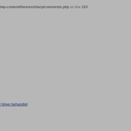
ml/wp-content/themes/sharp/comments.php
on line
103
bliver behandlet
.