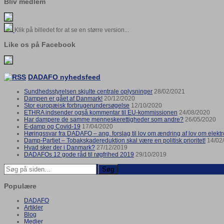
Bliv medlem
Klik på billedet for at se en større version...
Like os på Facebook
DADAFO nyhedsfeed
Sundhedsstyrelsen skjulte centrale oplysninger
28/02/2021
Dampen er gået af Danmark!
20/12/2020
Stor europæisk forbrugerundersøgelse
12/10/2020
ETHRA indsender også kommentar til EU-kommissionen
24/08/2020
Har dampere de samme menneskerettigheder som andre?
26/05/2020
E-damp og Covid-19
17/04/2020
Høringssvar fra DADAFO – ang. forslag til lov om ændring af lov om elektro
Damp-Partiet – Tobakskadereduktion skal være en politisk prioritet!
14/02
Hvad sker der i Danmark?
27/12/2019
DADAFOs 12 gode råd til røgfrihed 2019
29/10/2019
Søg
Populære
DADAFO
Artikler
Blog
Medier