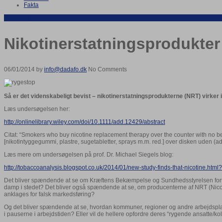
Fakta
Forskning
Nikotinerstatningsprodukter 
06/01/2014 by
info@dadafo.dk
No Comments
Så er det videnskabeligt bevist – nikotinerstatningsprodukterne (NRT) virker 
Læs undersøgelsen her:
http://onlinelibrary.wiley.com/doi/10.1111/add.12429/abstract
Citat: “Smokers who buy nicotine replacement therapy over the counter with no be
[nikotintyggegummi, plastre, sugetabletter, sprays m.m. red.] over disken uden 
Læs mere om undersøgelsen på prof. Dr. Michael Siegels blog:
http://tobaccoanalysis.blogspot.co.uk/2014/01/new-study-finds-that-nicotine.html
Det bliver spændende at se om Kræftens Bekæmpelse og Sundhedsstyrelsen fortsat 
damp i stedet? Det bliver også spændende at se, om producenterne af NRT (Nicoret
anklages for falsk markedsføring?
Og det bliver spændende at se, hvordan kommuner, regioner og andre arbejdspladse
i pauserne i arbejdstiden? Eller vil de hellere opfordre deres “rygende ansatte/kolle