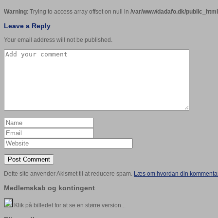
Warning
: Trying to access array offset on null in
/var/www/dadafo.dk/public_ht
Leave a Reply
Your email address will not be published.
Dette site anvender Akismet til at reducere spam.
Læs om hvordan din kommentar 
Medlemskab og kontingent
Klik på billedet for at se en større version...