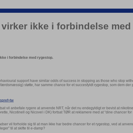
virker ikke i forbindelse med
ikke i forbindelse med rygestop.
havioural support have similar odds of success in stopping as those who stop witho
(adfærdsmæssig) støtte, har samme chance for et succesfyldt rygestop, som dem der 
?spref=tw
vil anbefale rygere at anvende NRT, når det nu endegyldigt er bevist at nikotiners
te, Nicotinell og Nicovel i DK) fortsat TØR at reklamere med at “dine chancer for
r vil forholde sig til at man ikke har bedre chancer for et rygestop, ved at anven
ger” til at skifte til e-damp?