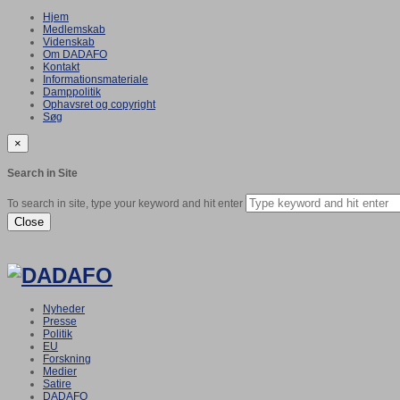
Hjem
Medlemskab
Videnskab
Om DADAFO
Kontakt
Informationsmateriale
Damppolitik
Ophavsret og copyright
Søg
×
Search in Site
To search in site, type your keyword and hit enter
Close
Nyheder
Presse
Politik
EU
Forskning
Medier
Satire
DADAFO