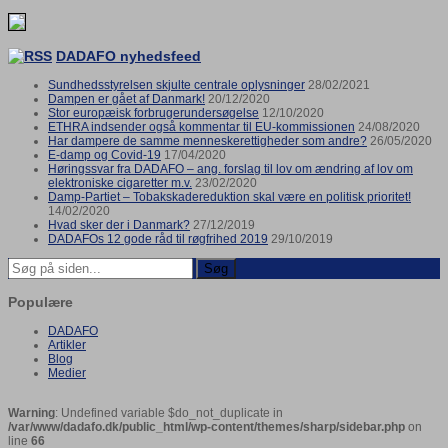
DADAFO nyhedsfeed
Sundhedsstyrelsen skjulte centrale oplysninger
28/02/2021
Dampen er gået af Danmark!
20/12/2020
Stor europæisk forbrugerundersøgelse
12/10/2020
ETHRA indsender også kommentar til EU-kommissionen
24/08/2020
Har dampere de samme menneskerettigheder som andre?
26/05/2020
E-damp og Covid-19
17/04/2020
Høringssvar fra DADAFO – ang. forslag til lov om ændring af lov om
elektroniske cigaretter m.v.
23/02/2020
Damp-Partiet – Tobakskadereduktion skal være en politisk prioritet!
14/02/2020
Hvad sker der i Danmark?
27/12/2019
DADAFOs 12 gode råd til røgfrihed 2019
29/10/2019
Søg
Populære
DADAFO
Artikler
Blog
Medier
Warning
: Undefined variable $do_not_duplicate in
/var/www/dadafo.dk/public_html/wp-content/themes/sharp/sidebar.php
on
line
66