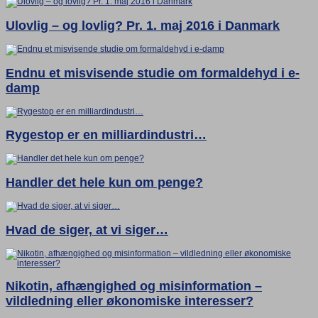
Ulovlig – og lovlig? Pr. 1. maj 2016 i Danmark
Endnu et misvisende studie om formaldehyd i e-
damp
Rygestop er en milliardindustri…
Handler det hele kun om penge?
Hvad de siger, at vi siger…
Nikotin, afhængighed og misinformation –
vildledning eller økonomiske interesser?