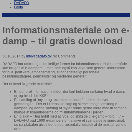
DADAFO
Fakta
Artikler
·
DADAFO
·
Nyheder
·
Presse
Informationsmateriale om e-
damp – til gratis download
30/10/2014 by
info@dadafo.dk
No Comments
DADAFO har udfærdiget forskellige former for informationsmateriale, der både
kan bruges af e-dampere – men som også kan virke som generel information
for bl.a. politikere, embedsmænd, sundhedsfagligt personale,
beslutningstagere, journalister og medierne generelt.
Der er lavet følgende materiale:
En generel informationsfolder, der kort forklarer omkring hvad e-damp
er, og hvad det IKKE er
En samling af “myter og skræmmehistorier” – der kort bliver
gennemgået. Der er i tidens løb sagt og skrevet meget omkring e-
dampen, og denne samling af myter skulle gerne være med til at mane
mange af usandhederne og misinformationerne i jorden.
En plakat – “Jeg holdt med at ryge, og skiftede til e-damp – fordi …” –
DADAFO bad 1600 e-dampere om at give et svar på dette spørgsmål,
og på plakaten gives der et repræsentativt udpluk af de mest anvendte
svar