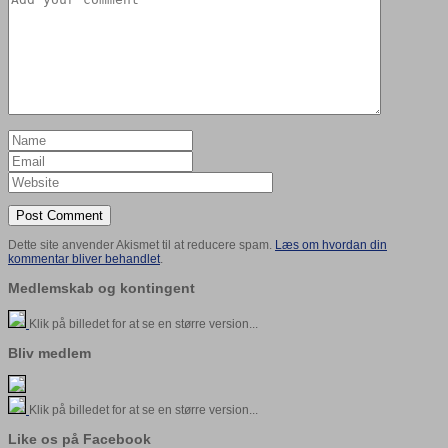
Dette site anvender Akismet til at reducere spam.
Læs om hvordan din
kommentar bliver behandlet
.
Medlemskab og kontingent
Klik på billedet for at se en større version...
Bliv medlem
Klik på billedet for at se en større version...
Like os på Facebook