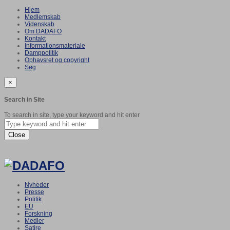
Hjem
Medlemskab
Videnskab
Om DADAFO
Kontakt
Informationsmateriale
Damppolitik
Ophavsret og copyright
Søg
×
Search in Site
To search in site, type your keyword and hit enter
Close
Nyheder
Presse
Politik
EU
Forskning
Medier
Satire