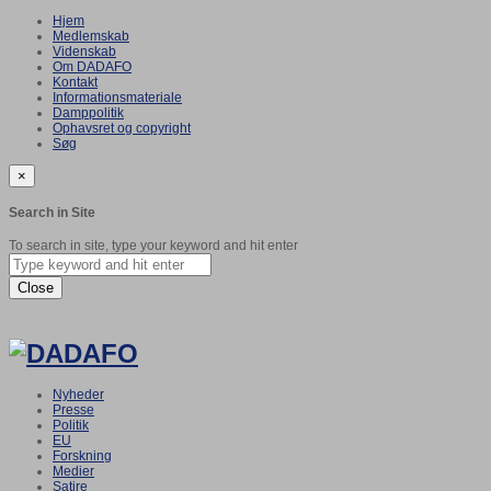
Hjem
Medlemskab
Videnskab
Om DADAFO
Kontakt
Informationsmateriale
Damppolitik
Ophavsret og copyright
Søg
×
Search in Site
To search in site, type your keyword and hit enter
Close
Nyheder
Presse
Politik
EU
Forskning
Medier
Satire