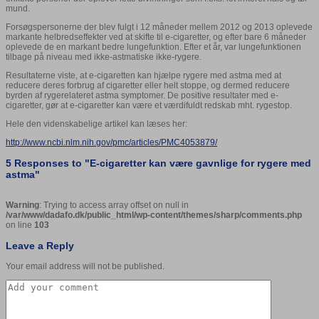
mund.
Forsøgspersonerne der blev fulgt i 12 måneder mellem 2012 og 2013 oplevede
markante helbredseffekter ved at skifte til e-cigaretter, og efter bare 6 måneder
oplevede de en markant bedre lungefunktion. Efter et år, var lungefunktionen
tilbage på niveau med ikke-astmatiske ikke-rygere.
Resultaterne viste, at e-cigaretten kan hjælpe rygere med astma med at
reducere deres forbrug af cigaretter eller helt stoppe, og dermed reducere
byrden af rygerelateret astma symptomer. De positive resultater med e-
cigaretter, gør at e-cigaretter kan være et værdifuldt redskab mht. rygestop.
Hele den videnskabelige artikel kan læses her:
http://www.ncbi.nlm.nih.gov/pmc/articles/PMC4053879/
5 Responses to "
E-cigaretter kan være gavnlige for rygere med
astma
"
Warning
: Trying to access array offset on null in
/var/www/dadafo.dk/public_html/wp-content/themes/sharp/comments.php
on line
103
Leave a Reply
Your email address will not be published.