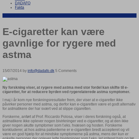
DADAFO
Fakta
Forskning
E-cigaretter kan være
gavnlige for rygere med
astma
15/07/2014 by
info@dadafo.dk
5 Comments
Ny forskning viser, at rygere med astma med stor fordel kan skifte til e-
cigaretter, for at reducere byrden ved rygerelaterede astma symptomer.
I maj i år kom nye forskningsresultater frem, der viser at e-cigaretter ikke
påvirker personer med astma, og derfor kan e-cigaretten være et godt alternativ
for astmatikere der har svært ved at slippe cigaretten.
Forskerne, anført af Prof. Riccardo Polosa, viser i deres forskning også, at
astmatikere ikke oplever nogen bivirkninger ved e-cigaretter, og at den ikke
giver nogen akutte symptomer som f.eks. hvæsen og hosten. Forskerne
konkluderer, at hos astma patienterne er e-cigaretten bredt accepteret og vil
være en god hjælp for at mindske symptomerne på astma, mens der kun er
enkelte personer der oplever lette bivirkninger som f.eks. let irriteret hals og tør