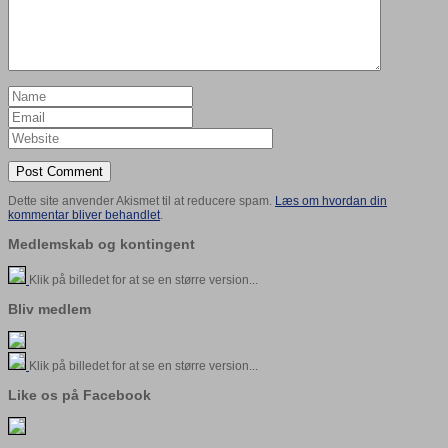
Dette site anvender Akismet til at reducere spam.
Læs om hvordan din
kommentar bliver behandlet
.
Medlemskab og kontingent
Klik på billedet for at se en større version...
Bliv medlem
Klik på billedet for at se en større version...
Like os på Facebook