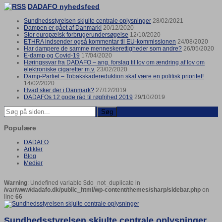
DADAFO nyhedsfeed
Sundhedsstyrelsen skjulte centrale oplysninger
28/02/2021
Dampen er gået af Danmark!
20/12/2020
Stor europæisk forbrugerundersøgelse
12/10/2020
ETHRA indsender også kommentar til EU-kommissionen
24/08/2020
Har dampere de samme menneskerettigheder som andre?
26/05/2020
E-damp og Covid-19
17/04/2020
Høringssvar fra DADAFO – ang. forslag til lov om ændring af lov om
elektroniske cigaretter m.v.
23/02/2020
Damp-Partiet – Tobakskadereduktion skal være en politisk prioritet!
14/02/2020
Hvad sker der i Danmark?
27/12/2019
DADAFOs 12 gode råd til røgfrihed 2019
29/10/2019
Søg
Populære
DADAFO
Artikler
Blog
Medier
Warning
: Undefined variable $do_not_duplicate in
/var/www/dadafo.dk/public_html/wp-content/themes/sharp/sidebar.php
on
line
66
Sundhedsstyrelsen skjulte centrale oplysninger