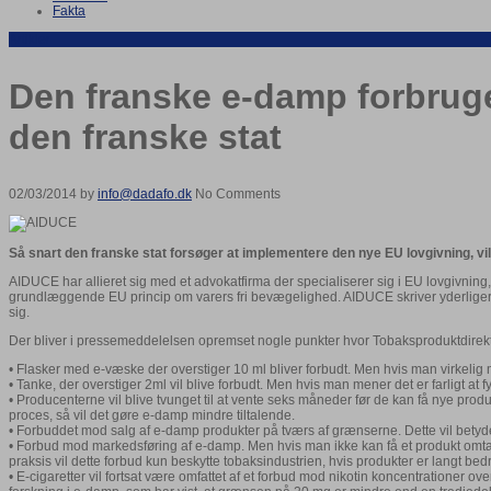
Fakta
Artikler
Den franske e-damp forbruge
den franske stat
02/03/2014 by
info@dadafo.dk
No Comments
Så snart den franske stat forsøger at implementere den nye EU lovgivning, v
AIDUCE har allieret sig med et advokatfirma der specialiserer sig i EU lovgivning
grundlæggende EU princip om varers fri bevægelighed. AIDUCE skriver yderliger
sig.
Der bliver i pressemeddelelsen opremset nogle punkter hvor Tobaksproduktdirektive
• Flasker med e-væske der overstiger 10 ml bliver forbudt. Men hvis man virkelig me
• Tanke, der overstiger 2ml vil blive forbudt. Men hvis man mener det er farligt at
• Producenterne vil blive tvunget til at vente seks måneder før de kan få nye prod
proces, så vil det gøre e-damp mindre tiltalende.
• Forbuddet mod salg af e-damp produkter på tværs af grænserne. Dette vil betyde 
• Forbud mod markedsføring af e-damp. Men hvis man ikke kan få et produkt omtalt
praksis vil dette forbud kun beskytte tobaksindustrien, hvis produkter er langt bedre
• E-cigaretter vil fortsat være omfattet af et forbud mod nikotin koncentrationer 