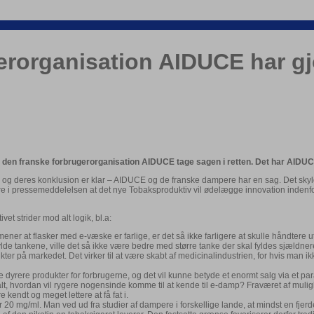
rorganisation AIDUCE har gjor
il den franske forbrugerorganisation AIDUCE tage sagen i retten. Det har AIDU
, og deres konklusion er klar – AIDUCE og de franske dampere har en sag. Det skyld
e i pressemeddelelsen at det nye Tobaksproduktiv vil ødelægge innovation inden
t strider mod alt logik, bl.a:
ner at flasker med e-væske er farlige, er det så ikke farligere at skulle håndtere ut
 fylde tankene, ville det så ikke være bedre med større tanke der skal fyldes sjældne
ukter på markedet. Det virker til at være skabt af medicinalindustrien, for hvis man
dyrere produkter for forbrugerne, og det vil kunne betyde et enormt salg via et par
, hvordan vil rygere nogensinde komme til at kende til e-damp? Fraværet af mulighed
 kendt og meget lettere at få fat i.
over 20 mg/ml. Man ved ud fra studier af dampere i forskellige lande, at mindst en f