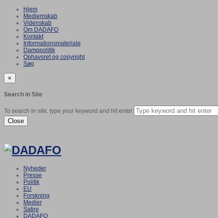
Hjem
Medlemskab
Videnskab
Om DADAFO
Kontakt
Informationsmateriale
Damppolitik
Ophavsret og copyright
Søg
×
Search in Site
To search in site, type your keyword and hit enter
Close
Nyheder
Presse
Politik
EU
Forskning
Medier
Satire
DADAFO