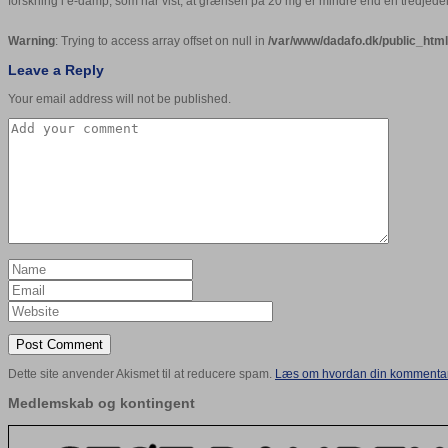
forskning i e-damp, som har vist, at grænsen på 20 mg er mindre end en tredjedel af
Warning
: Trying to access array offset on null in
/var/www/dadafo.dk/public_ht
Leave a Reply
Your email address will not be published.
Dette site anvender Akismet til at reducere spam.
Læs om hvordan din kommentar 
Medlemskab og kontingent