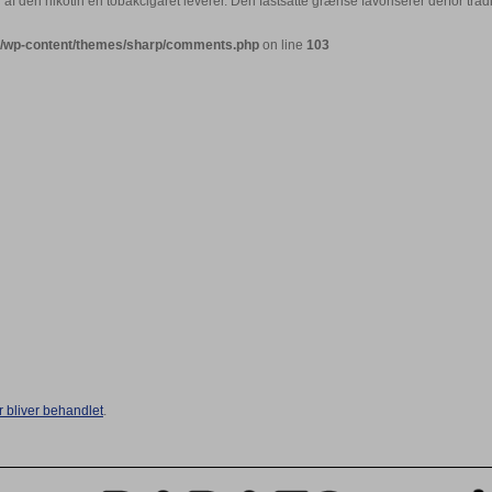
 den nikotin en tobakcigaret leverer. Den fastsatte grænse favoriserer derfor tradit
ml/wp-content/themes/sharp/comments.php
on line
103
bliver behandlet
.