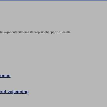
html/wp-content/themes/sharp/sidebar.php
on line
66
ionen
ret vejledning