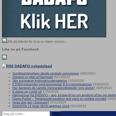
Klik på billedet for at se en større version...
Like os på Facebook
DADAFO nyhedsfeed
Sundhedsstyrelsen skjulte centrale oplysninger
28/02/2021
Dampen er gået af Danmark!
20/12/2020
Stor europæisk forbrugerundersøgelse
12/10/2020
ETHRA indsender også kommentar til EU-kommissionen
24/08/2020
Har dampere de samme menneskerettigheder som andre?
26/05/2020
E-damp og Covid-19
17/04/2020
Høringssvar fra DADAFO – ang. forslag til lov om ændring af lov om elektro
Damp-Partiet – Tobakskadereduktion skal være en politisk prioritet!
14/02
Hvad sker der i Danmark?
27/12/2019
DADAFOs 12 gode råd til røgfrihed 2019
29/10/2019
Søg