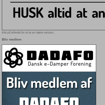
Klik på billedet for at se en større version...
Bliv medlem