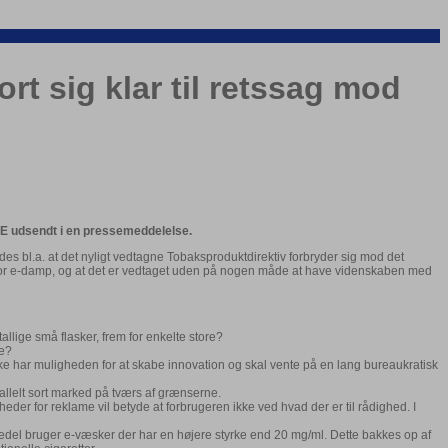
t sig klar til retssag mod
CE udsendt i en pressemeddelelse.
es bl.a. at det nyligt vedtagne Tobaksproduktdirektiv forbryder sig mod det
for e-damp, og at det er vedtaget uden på nogen måde at have videnskaben med
allige små flasker, frem for enkelte store?
re?
 ikke har muligheden for at skabe innovation og skal vente på en lang bureaukratisk
allelt sort marked på tværs af grænserne.
er for reklame vil betyde at forbrugeren ikke ved hvad der er til rådighed. I
jerdedel bruger e-væsker der har en højere styrke end 20 mg/ml. Dette bakkes op af